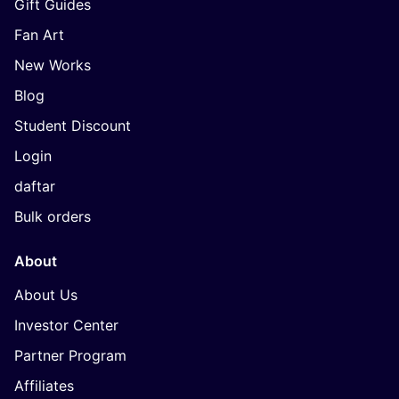
Gift Guides
Fan Art
New Works
Blog
Student Discount
Login
daftar
Bulk orders
About
About Us
Investor Center
Partner Program
Affiliates