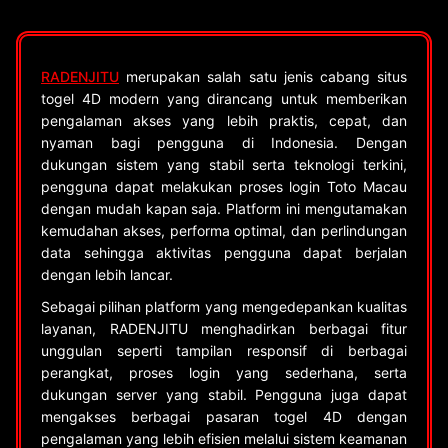
RADENJITU
merupakan salah satu jenis cabang situs
togel 4D modern yang dirancang untuk memberikan
pengalaman akses yang lebih praktis, cepat, dan
nyaman bagi pengguna di Indonesia. Dengan
dukungan sistem yang stabil serta teknologi terkini,
pengguna dapat melakukan proses login Toto Macau
dengan mudah kapan saja. Platform ini mengutamakan
kemudahan akses, performa optimal, dan perlindungan
data sehingga aktivitas pengguna dapat berjalan
dengan lebih lancar.
Sebagai pilihan platform yang mengedepankan kualitas
layanan, RADENJITU menghadirkan berbagai fitur
unggulan seperti tampilan responsif di berbagai
perangkat, proses login yang sederhana, serta
dukungan server yang stabil. Pengguna juga dapat
mengakses berbagai pasaran togel 4D dengan
pengalaman yang lebih efisien melalui sistem keamanan