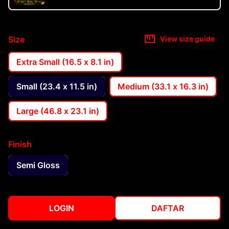
Size
View size guide
Extra Small (16.5 x 8.1 in)
Small (23.4 x 11.5 in)
Medium (33.1 x 16.3 in)
Large (46.8 x 23.1 in)
Finish
Semi Gloss
LOGIN
DAFTAR