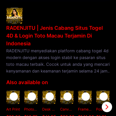
RADENJITU | Jenis Cabang Situs Togel
4D & Login Toto Macau Terjamin Di
Indonesia
RADENJITU menyediakan platform cabang togel 4d
modern dengan akses login stabil ke pasaran situs
toto macau terbaik. Cocok untuk anda yang mencari
kenyamanan dan keamanan terjamin selama 24 jam..
Also available on
Art Print
Photographic Print
Desk Mat
Canvas Print
Framed Art Print
Postcard
C