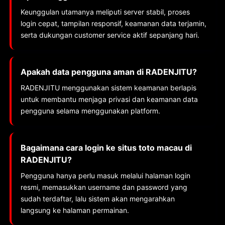
Keunggulan utamanya meliputi server stabil, proses
login cepat, tampilan responsif, keamanan data terjamin,
serta dukungan customer service aktif sepanjang hari.
Apakah data pengguna aman di RADENJITU?
RADENJITU menggunakan sistem keamanan berlapis
untuk membantu menjaga privasi dan keamanan data
pengguna selama menggunakan platform.
Bagaimana cara login ke situs toto macau di
RADENJITU?
Pengguna hanya perlu masuk melalui halaman login
resmi, memasukkan username dan password yang
sudah terdaftar, lalu sistem akan mengarahkan
langsung ke halaman permainan.