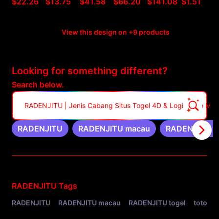
$22.26
$13.75
$41.58
$66.20
$141.08
$1.51
View this design on +9 products
Looking for something different?
Search below.
RADENJITU | Jenis Cabang Situs Togel 4D & Login Toto Maca
RADENJITU
RADENJITU macau
RADENJITU to
Related Tags
RADENJITU
Tags
RADENJITU
RADENJITU macau
RADENJITU togel
toto m