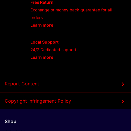
Free Return
Exchange or money back guarantee for all
orders
Learn more
- opens in new RADENJITU LOGIN or ta
Local Support
24/7 Dedicated support
Learn more
- opens in new RADENJITU LOGIN or ta
Report Content
Copyright Infringement Policy
Shop